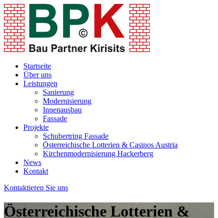
Startseite
Über uns
Leistungen
Sanierung
Modernisierung
Innenausbau
Fassade
Projekte
Schubertring Fassade
Österreichische Lotterien & Casinos Austria
Kirchenmodernisierung Hackerberg
News
Kontakt
Kontaktieren Sie uns
Österreichische Lotterien &